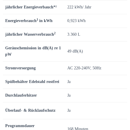
jährlicher Energieverbauch*²
222 kWh/ Jahr
1
Energieverbrauch
in kWh
0,923 kWh
2
jährlicher Wasserverbrauch
3.360 L
Geräuschemission in dB(A) re 1
49 dB(A)
pW
Stromversorgung
AC 220-240V; 50Hz
Spülbehälter Edelstahl rostfrei
Ja
Durchlauferhitzer
Ja
Überlauf- & Rücklaufschutz
Ja
Programmdauer
168 Minuten