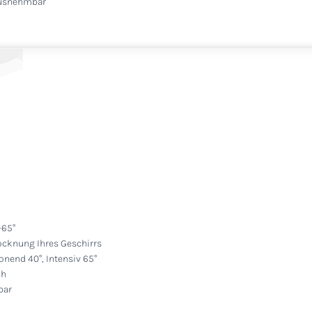
rausnehmbar
-65°
ocknung Ihres Geschirrs
onend 40°, Intensiv 65°
ch
bar