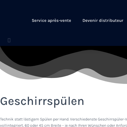
Service après-vente
Devenir distributeur
Geschirrspülen
Technik statt lästigem Spülen per Hand. Verschiedenste Geschirrspüler
vollintegriert, 60 oder 45 cm Breite – je nach Ihren Wünschen oder Anfor