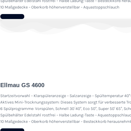
Spülbehälter Edelstahl rostfrei – Halbe Ladung-Taste – Besteckkorb he
10 Maßgedecke – Oberkorb höhenverstellbar – Aquastoppschlauch
Zum Produkt
Ellmau GS 4600
Startzeitvorwahl – Klarspüleranzeige – Salzanzeige – Spültemperatur 40°
Aktives Mini-Trocknungssystem: Dieses System sorgt für verbesserte Tr
6 Spülprogramme: Vorspülen, Schnell 30´40°, Eco 50°, Super 50′ 65°, Sch
Spülbehälter Edelstahl rostfrei – Halbe Ladung-Taste – Aquastoppschlau
10 Maßgedecke – Oberkorb höhenverstellbar – Besteckkorb herausnehm
Zum Produkt