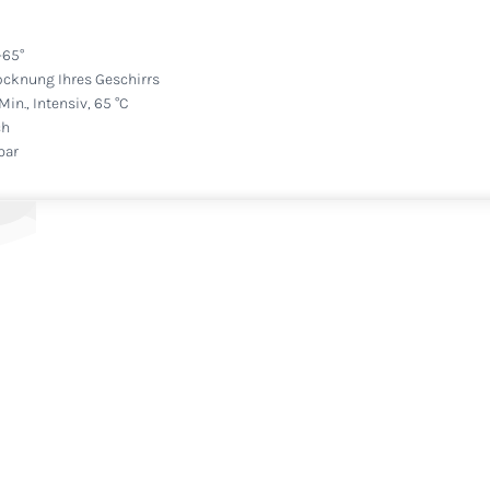
-65°
ocknung Ihres Geschirrs
n., Intensiv, 65 °C
ch
bar