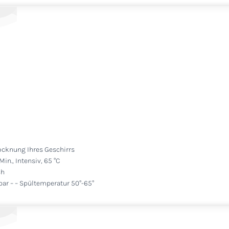
ocknung Ihres Geschirrs
n., Intensiv, 65 °C
ch
r – – Spültemperatur 50°-65°