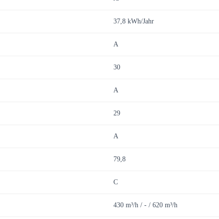
37,8 kWh/Jahr
A
30
A
29
A
79,8
C
430 m³/h / - / 620 m³/h