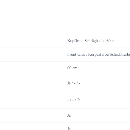
Kopffreie Schräghaube 60 cm
Front:Glas , Korpusfarbe/Schachtfarb
60 cm
Ja / - / -
- / - / Ja
Ja
Ja