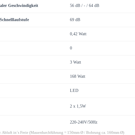
aler
Geschwindigkeit
56 dB / - / 64 dB
Schnelllaufstufe
69 dB
0,42 Watt
0
3 Watt
168 Watt
LED
2 x 1,5W
220-240V/50Hz
zw. Abluft in´s Freie (Mauerdurchführung = 150mm Ø / Bohrung ca. 160mm Ø)