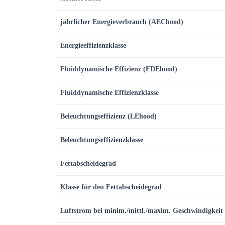
jährlicher Energieverbrauch (AEChood)
Energieeffizienzklasse
Fluiddynamische Effizienz (FDEhood)
Fluiddynamische
Effizienzklasse
Beleuchtungseffizienz (LEhood)
Beleuchtungseffizienzklasse
Fettabscheidegrad
Klasse für den Fettabscheidegrad
Luftstrom bei minim./mittl./maxim. Geschwindigkeit