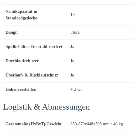
Nennkapazität in
10
1
Standardgedecke
Design
Flora
Spülbehälter Edelstahl rostfrei
Ja
Durchlauferhitzer
Ja
Überlauf- & Rücklaufschutz
Ja
Höhenverstellbar
+ 2 cm
Logistik & Abmessungen
Gerätemaße (HxBxT)/Gewicht
850-870x448x598 mm / 40 kg