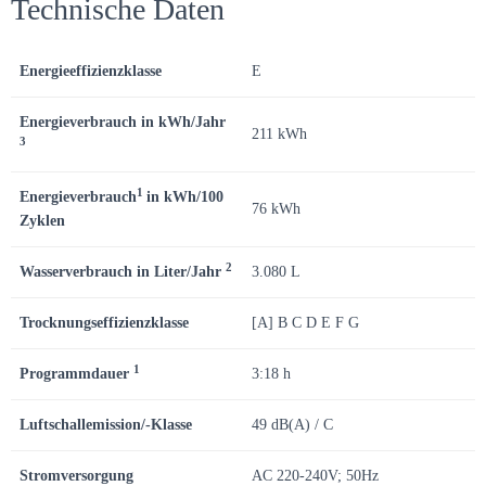
Technische Daten
Energieeffizienzklasse
E
Energieverbrauch in kWh/Jahr
211 kWh
3
1
Energieverbrauch
in kWh/100
76 kWh
Zyklen
2
Wasserverbrauch in Liter/Jahr
3.080 L
Trocknungseffizienzklasse
[A] B C D E F G
1
Programmdauer
3:18 h
Luftschallemission/-Klasse
49 dB(A) / C
Stromversorgung
AC 220-240V; 50Hz