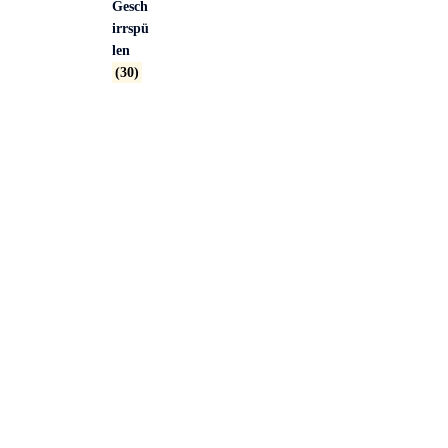
Gesch
irrspü
len
(30)