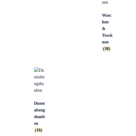
Wasc
hen
&
Trock
nen
(38)
Dunst
abzug
shaub
en
(16)