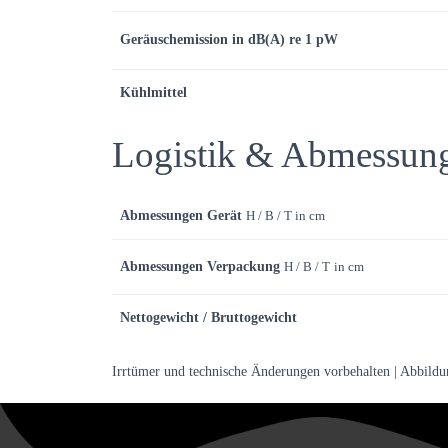
Geräuschemission in dB(A) re 1
pW
Kühlmittel
Logistik & Abmessun
Abmessungen Gerät
H / B / T in cm
Abmessungen Verpackung
H / B / T
in cm
Nettogewicht / Bruttogewicht
Irrtümer und technische Änderungen vorbehalten | Abbild