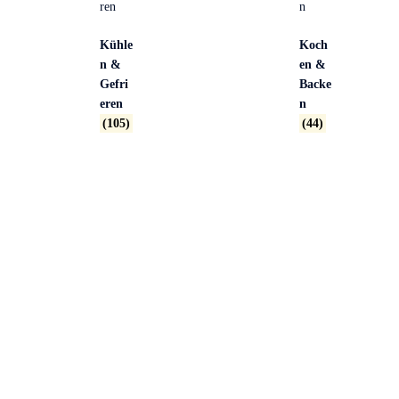
Kühle
Koch
n &
en &
Gefri
Backe
eren
n
(105)
(44)