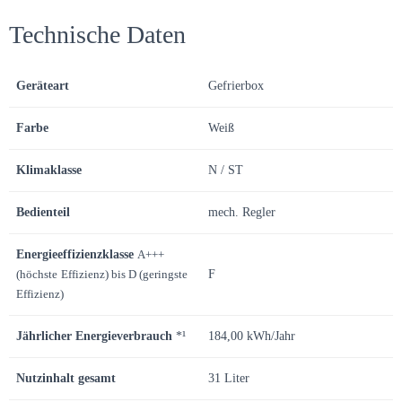
Technische Daten
Geräteart
Gefrierbox
Farbe
Weiß
Klimaklasse
N / ST
Bedienteil
mech. Regler
Energieeffizienzklasse
A+++
(höchste
Effizienz) bis D (geringste
F
Effizienz)
Jährlicher Energieverbrauch
*¹
184,00 kWh/Jahr
Nutzinhalt gesamt
31 Liter