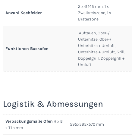
2 x Ø 145 mm, 1 x
Anzahl Kochfelder
Zweikreiszone, 1 x
Bräterzone
Auftauen, Ober-/
Unterhitze, Ober-/
Unterhitze + Umluft,
Funktionen Backofen
Unterhitze + Umluft, Grill,
Doppelgrill, Doppelgrill +
Umluft
Logistik & Abmessungen
Verpackungsmaße Ofen
H x B
595x595x570 mm
x T in mm