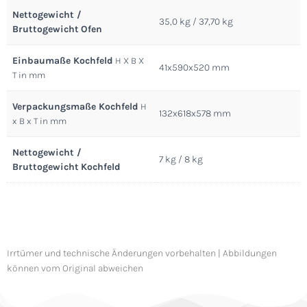
Nettogewicht /
35,0 kg / 37,70 kg
Bruttogewicht
Ofen
Einbaumaße Kochfeld
H X B X
41x590x520 mm
T in mm
Verpackungsmaße Kochfeld
H
132x618x578 mm
x B x T
in mm
Nettogewicht /
7 kg / 8 kg
Bruttogewicht
Kochfeld
Irrtümer und technische Änderungen vorbehalten | Abbildungen
können vom Original abweichen