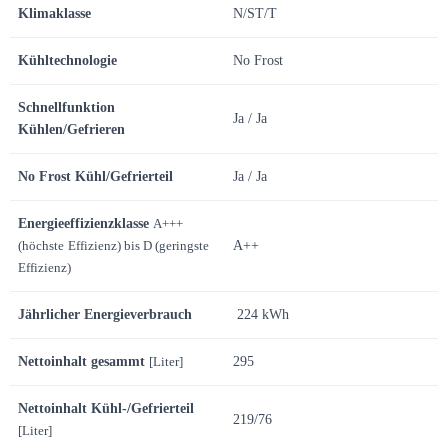
Klimaklasse
N/ST/T
Kühltechnologie
No Frost
Schnellfunktion
Ja / Ja
Kühlen/Gefrieren
No Frost Kühl/Gefrierteil
Ja / Ja
Energieeffizienzklasse
A+++
(höchste
Effizienz) bis D (geringste
A++
Effizienz)
Jährlicher Energieverbrauch
224 kWh
Nettoinhalt gesammt
[Liter]
295
Nettoinhalt Kühl-/Gefrierteil
219/76
[Liter]