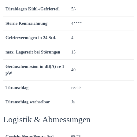
Türablagen Kühl-/Gefrierteil
5/-
Sterne Kennzeichnung
4****
Gefriervermögen in 24 Std.
4
max. Lagerzeit bei Störungen
15
Geräuschemission in dB(A) re 1
40
pW
Türanschlag
rechts
Türanschlag wechselbar
Ja
Logistik & Abmessungen
Gewicht Netto/Brutto
[kg]
68/75