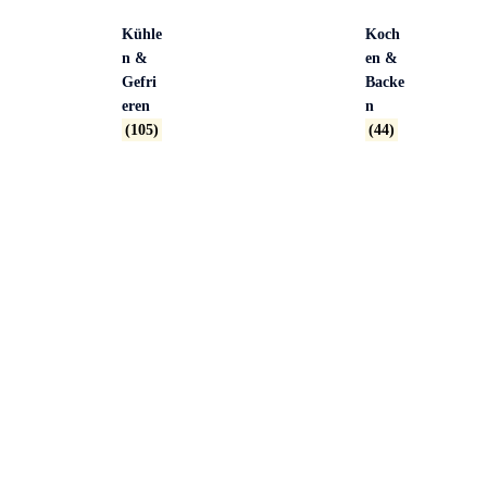
Kühle
Koch
n &
en &
Gefri
Backe
eren
n
(105)
(44)