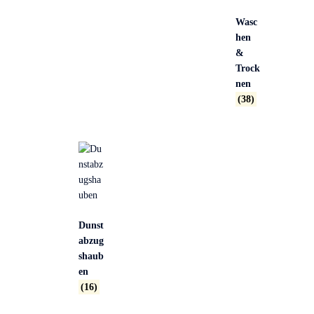
Wasc
hen
&
Trock
nen
(38)
Dunst
abzug
shaub
en
(16)