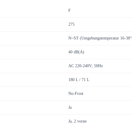
F
275
N~ST (Umgebungstemperatur 16-38°
40 dB(A)
AC 220-240V; 50Hz
180 L / 71 L
No-Frost
Ja
Ja, 2 vorne