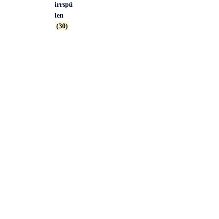
irrspü
len
(30)