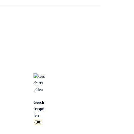
Gesch
irrspü
len
(30)