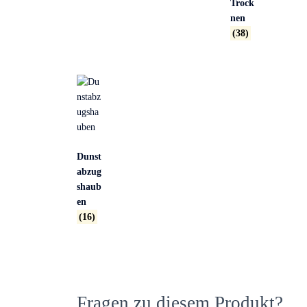
Trock
nen
(38)
Dunst
abzug
shaub
en
(16)
Fragen zu diesem Produkt?