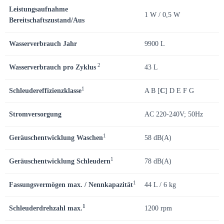
Leistungsaufnahme
1 W / 0,5 W
Bereitschaftszustand/Aus
Wasserverbrauch Jahr
9900 L
2
Wasserverbrauch pro Zyklus
43 L
1
Schleudereffizienzklasse
A B [
C
] D E F G
Stromversorgung
AC 220-240V; 50Hz
1
Geräuschentwicklung Waschen
58 dB(A)
1
Geräuschentwicklung Schleudern
78 dB(A)
1
Fassungsvermögen max. / Nennkapazität
44 L / 6 kg
1
Schleuderdrehzahl max.
1200 rpm