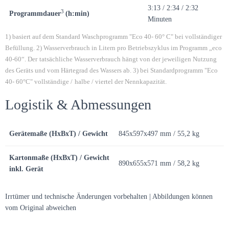
3:13 / 2:34 / 2:32
3
Programmdauer
(h:min)
Minuten
1) basiert auf dem Standard Waschprogramm "Eco 40- 60° C" bei vollständiger
Befüllung. 2) Wasserverbrauch in Litern pro Betriebszyklus im Programm „eco
40-60“. Der
tatsächliche Wasserverbrauch hängt von der jeweiligen Nutzung
des Geräts und vom Härtegrad des Wassers ab. 3) bei Standardprogramm "Eco
40- 60°C" vollständige /
halbe / viertel der Nennkapazität.
Logistik & Abmessungen
Gerätemaße (HxBxT) / Gewicht
845x597x497 mm / 55,2 kg
Kartonmaße (HxBxT) / Gewicht
890x655x571 mm / 58,2 kg
inkl. Gerät
Irrtümer und technische Änderungen vorbehalten | Abbildungen können
vom Original abweichen