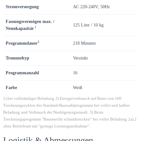
Stromversorgung
AC 220-240V; 50Hz
Fassungsvermögen max. /
125 Liter / 10 kg
1
Nennkapazität
3
Programmdauer
218 Minuten
Trommeltyp
Verzinkt
Programmanzahl
16
Farbe
Weiß
1) bei vollständiger Beladung
2) Energieverbrauch auf Basis von 160
Trocknungszyklen des Standard-Bauwahlprogramms bei voller und halber
Beladung
und Verbrauch der Niedrigenergiemodi.
3) Beim
Trocknungsprogramm "Baumwolle schranktrocken“ bei voller Beladung
2a) 2
ohne Betriebsart mit "geringe Leistungsaufnahme".
Logistik & Abmessungen