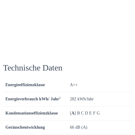
Technische Daten
Energieeffizienzklasse
A++
2
Energieverbrauch kWh/ Jahr
282 kWh/Jahr
Kondensationseffizienzklasse
[
A
] B C D E F G
Geräuschentwicklung
66 dB (A)