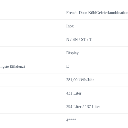
French-Door KühlGefrierkombinatio
Inox
N / SN / ST / T
Display
ingste Effizienz)
E
281,00 kWh/Jahr
431 Liter
294 Liter / 137 Liter
4****