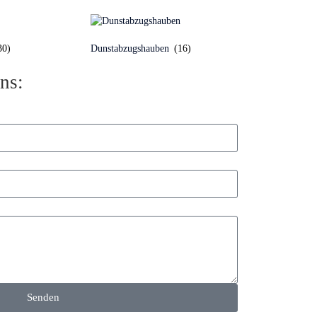
30)
Dunstabzugshauben
(16)
ns:
Senden