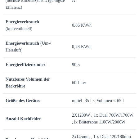
(höchste
Effizienz) bis D (geringste
A
Effizienz)
Energieverbrauch
0,86 KW/h
(konventionell)
Energieverbrauch
(Um-/
0,78 KW/h
Heissluft)
Energieeffizienzindex
90,5
Nutzbares Volumen der
60 Liter
Backröhre
Größe des Gerätes
mittel: 35 l ≤ Volumen < 65 l
2X1200W , 1x Dual 700W/1700W
Anzahl Kochfelder
,1x Bräterzone 1100W/2000W
2x145mm , 1 x Dual 120/180mm