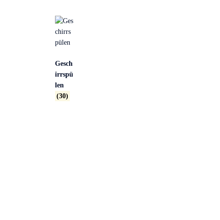
Gesch
irrspü
len
(30)