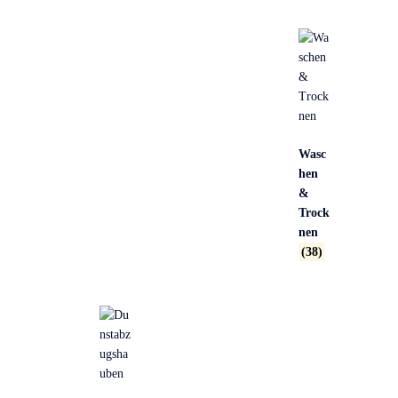
Wasc
hen
&
Trock
nen
(38)