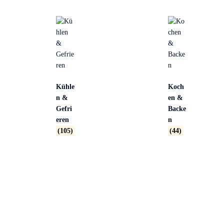
Kühle
Koch
n &
en &
Gefri
Backe
eren
n
(105)
(44)