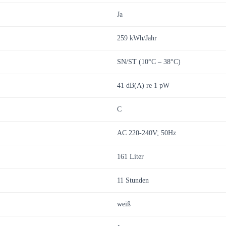
Ja
259 kWh/Jahr
SN/ST (10°C – 38°C)
41 dB(A) re 1 pW
C
AC 220-240V; 50Hz
161 Liter
11 Stunden
weiß