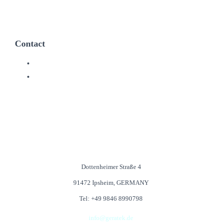
Contact
Service à la clientèle
Devenir distributeur
Dottenheimer Straße 4
91472 Ipsheim, GERMANY
Tel: +49 9846 8990798
info@geratek.de